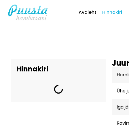
Avaleht
Hinnakiri
Juur
Hinnakiri
Hamba
Ühe j
Iga j
Ravim