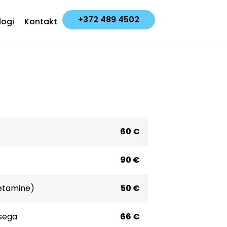
+372 489 4502
logi
Kontakt
60 €
90 €
setamine)
50 €
sega
66 €