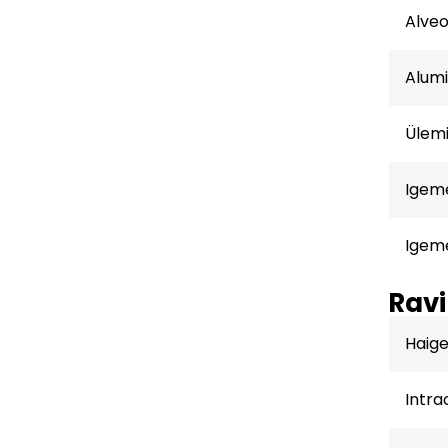
Alveo
Alum
Ülem
Igem
Igem
Ravi
Haige
Intr