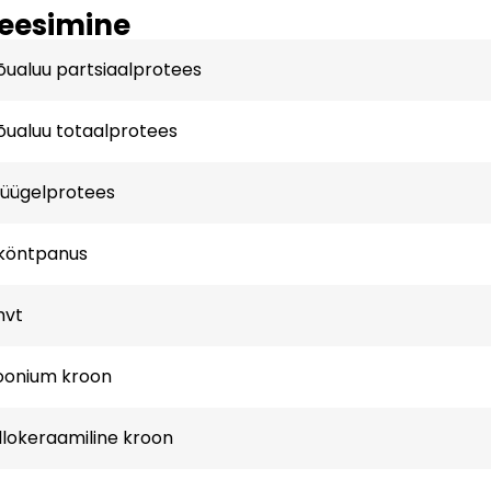
eesimine
õualuu partsiaalprotees
õualuu totaalprotees
büügelprotees
tköntpanus
hvt
oonium kroon
lokeraamiline kroon