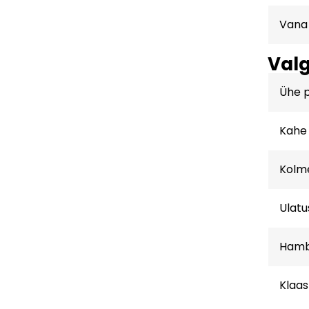
Vana
Valg
Ühe p
Kahe 
Kolme
Ulatu
Hamba
Klaas