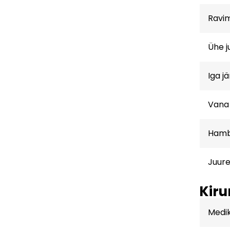
Ravim
Ühe j
Iga j
Vana 
Hamba
Juure
Kiru
Medik