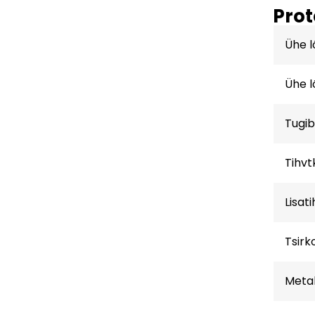
Prot
Ühe l
Ühe l
Tugi
Tihv
Lisati
Tsirk
Metal