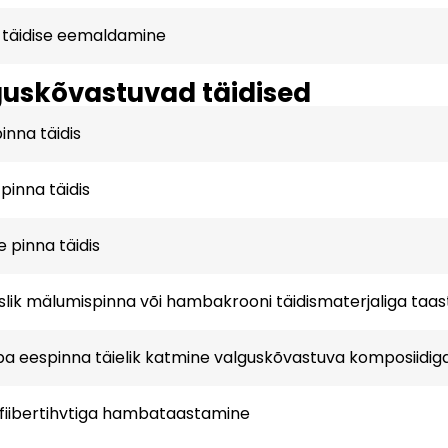
 täidise eemaldamine
uskõvastuvad täidised
inna täidis
pinna täidis
 pinna täidis
slik mälumispinna või hambakrooni täidismaterjaliga taa
 eespinna täielik katmine valguskõvastuva komposiidig
fiibertihvtiga hambataastamine