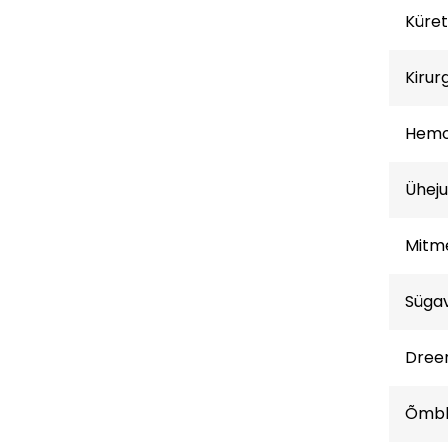
Küret
Kirur
Hemo
Ühej
Mitm
Süga
Dreen
Õmbl