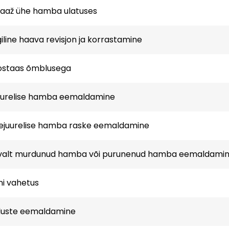
aaž ühe hamba ulatuses
giline haava revisjon ja korrastamine
staas õmblusega
uurelise hamba eemaldamine
ejuurelise hamba raske eemaldamine
valt murdunud hamba või purunenud hamba eemaldami
i vahetus
uste eemaldamine