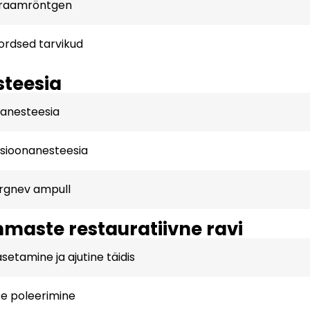
raamröntgen
rdsed tarvikud
teesia
anesteesia
tsioonanesteesia
ärgnev ampull
aste restauratiivne ravi
asetamine ja ajutine täidis
se poleerimine