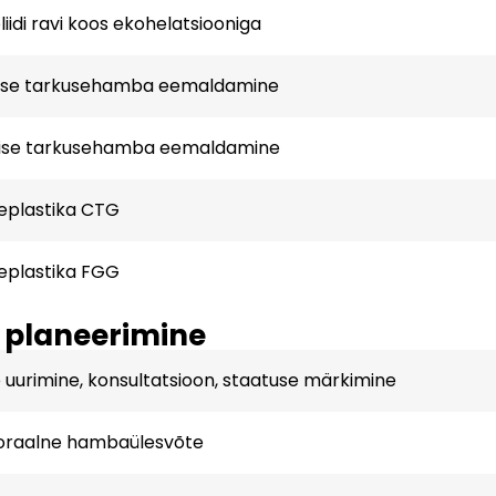
liidi ravi koos ekohelatsiooniga
ise tarkusehamba eemaldamine
ise tarkusehamba eemaldamine
eplastika CTG
eplastika FGG
 planeerimine
 uurimine, konsultatsioon, staatuse märkimine
aoraalne hambaülesvõte