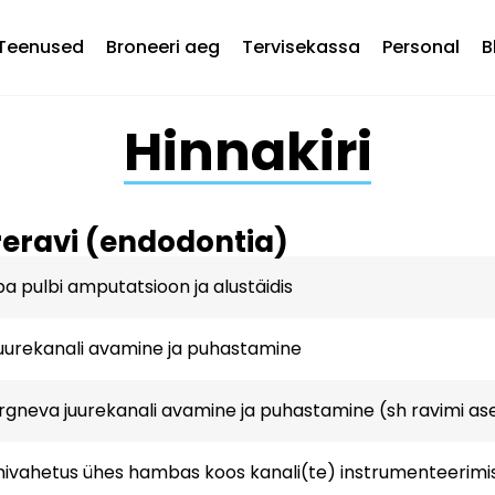
Teenused
Broneeri aeg
Tervisekassa
Personal
B
Hinnakiri
eravi (endodontia)
 pulbi amputatsioon ja alustäidis
uurekanali avamine ja puhastamine
ärgneva juurekanali avamine ja puhastamine (sh ravimi a
ivahetus ühes hambas koos kanali(te) instrumenteerimi