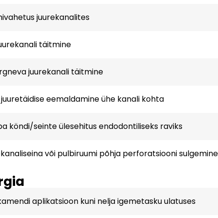
ivahetus juurekanalites
uurekanali täitmine
ärgneva juurekanali täitmine
juuretäidise eemaldamine ühe kanali kohta
 köndi/seinte ülesehitus endodontiliseks raviks
kanaliseina või pulbiruumi põhja perforatsiooni sulgemine
rgia
amendi aplikatsioon kuni nelja igemetasku ulatuses