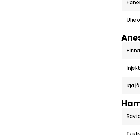
Pano
Üheko
Anes
Pinna
Injek
Iga j
Hamm
Ravi 
Täidi